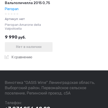
Вальполичелла 2015 0,75
Pieropan
Артикул:
нет
Pieropan Amarone della
Valpolicella
9 990
руб.
Нет в наличии
К сравнению
Винотека "OASIS Wine" Ленинградская область,
Выборгский район, Первомайское сельское
поселение, Репинский проезд, с5А
Телефон: