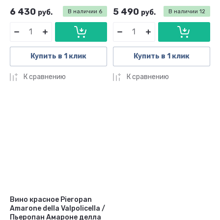
6 430
5 490
руб.
В наличии
6
руб.
В наличии
12
Купить в 1 клик
Купить в 1 клик
К сравнению
К сравнению
Вино красное Pieropan
Amarone della Valpolicella /
Пьеропан Амароне делла