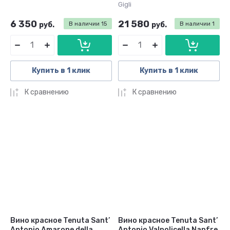
Gigli
6 350
21 580
руб.
В наличии
15
руб.
В наличии
1
Купить в 1 клик
Купить в 1 клик
К сравнению
К сравнению
Вино красное Tenuta Sant’
Вино красное Tenuta Sant’
Antonio Amarone della
Antonio Valpolicella Nanfre