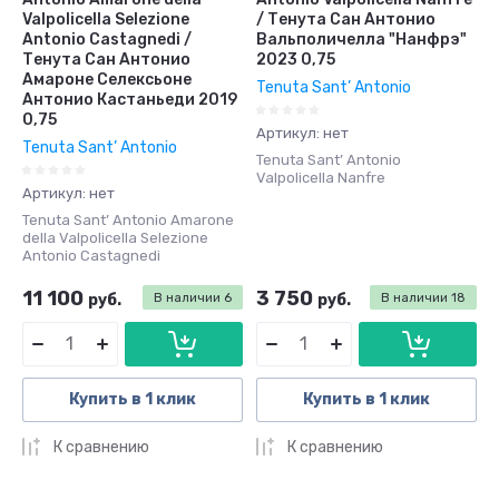
Valpolicella Selezione
/ Тенута Сан Антонио
Antonio Castagnedi /
Вальполичелла "Нанфрэ"
Тенута Сан Антонио
2023 0,75
Амароне Селексьоне
Tenuta Sant’ Antonio
Антонио Кастаньеди 2019
0,75
Артикул:
нет
Tenuta Sant’ Antonio
Tenuta Sant’ Antonio
Valpolicella Nanfre
Артикул:
нет
Tenuta Sant’ Antonio Amarone
della Valpolicella Selezione
Antonio Castagnedi
11 100
3 750
руб.
В наличии
6
руб.
В наличии
18
Купить в 1 клик
Купить в 1 клик
К сравнению
К сравнению