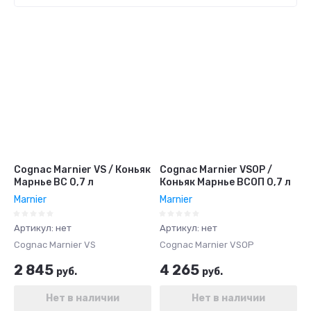
Цена - убывание
Цена - возрастание
Название - Я-А
Название - А-Я
Cognac Marnier VS / Коньяк
Cognac Marnier VSOP /
Марнье ВС 0,7 л
Коньяк Марнье ВСОП 0,7 л
Marnier
Marnier
Артикул:
нет
Артикул:
нет
Cognac Marnier VS
Cognac Marnier VSOP
2 845
4 265
руб.
руб.
Нет в наличии
Нет в наличии