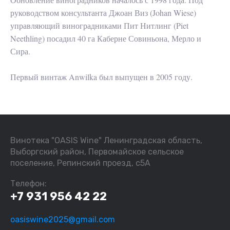
руководством консультанта Джоан Виз (Johan Wiese)
управляющий виноградниками Пит Нитлинг (Piet
Neethling) посадил 40 га Каберне Совиньона, Мерло и
Сира.
Первый винтаж Anwilka был выпущен в 2005 году.
Винотека "OASIS Wine" Ленинградская область,
Выборгский район, Первомайское сельское
поселение, Репинский проезд, с5А
Телефон:
+7 931 956 42 22
oasiswine2025@gmail.com