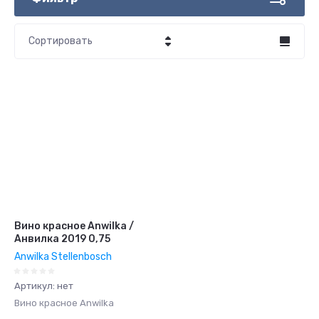
Сортировать
Цена - убывание
Цена - возрастание
Название - Я-А
Название - А-Я
Вино красное Anwilka /
Анвилка 2019 0,75
Anwilka Stellenbosch
Артикул:
нет
Вино красное Anwilka