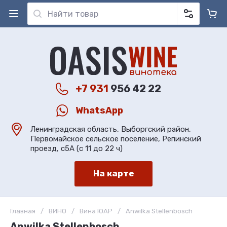
+7 931
956 42 22
WhatsApp
Ленинградская область, Выборгский район,
Первомайское сельское поселение, Репинский
проезд, с5А (с 11 до 22 ч)
На карте
Главная
/
ВИНО
/
Вина ЮАР
/
Anwilka Stellenbosch
Anwilka Stellenbosch