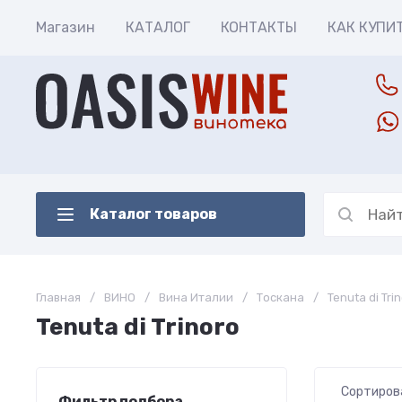
Магазин
КАТАЛОГ
КОНТАКТЫ
КАК КУПИ
Каталог товаров
Главная
/
ВИНО
/
Вина Италии
/
Тоскана
/
Tenuta di Tri
Tenuta di Trinoro
Сортиров
Фильтр подбора