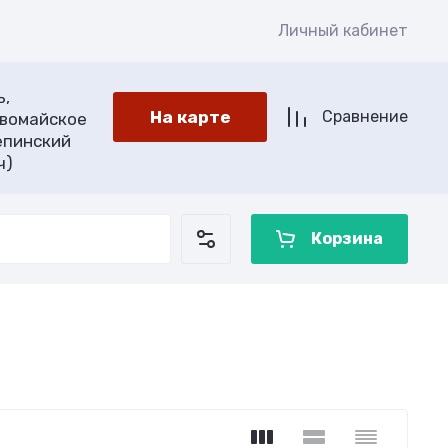
Личный кабинет
ь,
На карте
Сравнение
рвомайское
епинский
ч)
Корзина