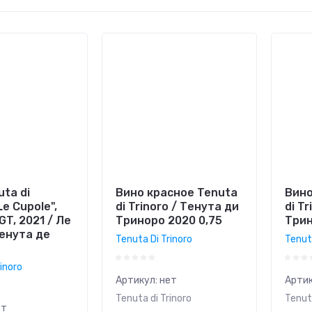
а - убывание
а - возрастание
ание - Я-А
ание - А-Я
ta di
Вино красное Tenuta
Вино
Le Cupole",
di Trinoro / Тенута ди
di T
GT, 2021 / Ле
Триноро 2020 0,75
Трин
Тенута де
Tenuta Di Trinoro
Tenuta
inoro
Артикул:
нет
Артик
Tenuta di Trinoro
Tenuta
ет