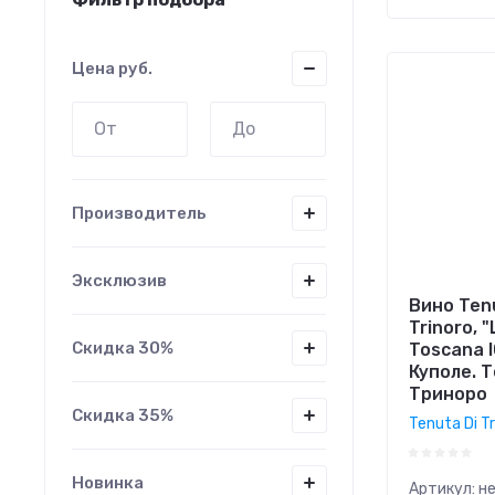
Цен
Цена
руб.
Цен
Назв
Назв
Производитель
Эксклюзив
Вино Tenu
Trinoro, "
Скидка 30%
Toscana I
Куполе. 
Триноро
Скидка 35%
Tenuta Di Tr
Новинка
Артикул:
н