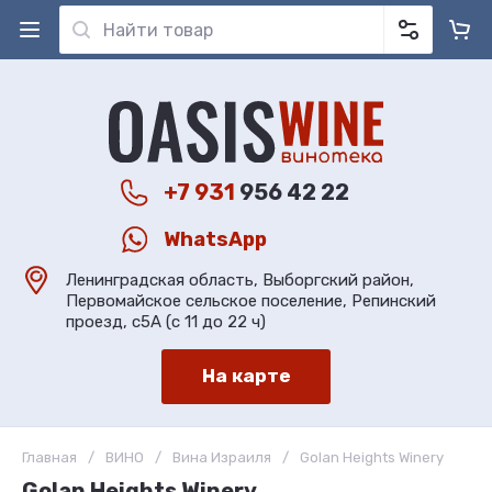
+7 931
956 42 22
WhatsApp
Ленинградская область, Выборгский район,
Первомайское сельское поселение, Репинский
проезд, с5А (с 11 до 22 ч)
На карте
Главная
/
ВИНО
/
Вина Израиля
/
Golan Heights Winery
Golan Heights Winery