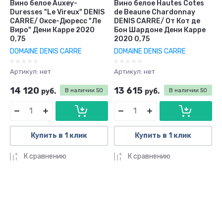
Вино белое Auxey-
Вино белое Hautes Cotes
Duresses "Le Vireux" DENIS
de Beaune Chardonnay
CARRE/ Оксе-Дюресс "Ле
DENIS CARRE/ От Кот де
Виро" Дени Карре 2020
Бон Шардоне Дени Карре
0,75
2020 0,75
DOMAINE DENIS CARRE
DOMAINE DENIS CARRE
Артикул:
нет
Артикул:
нет
14 120
13 615
руб.
В наличии
50
руб.
В наличии
50
Купить в 1 клик
Купить в 1 клик
К сравнению
К сравнению