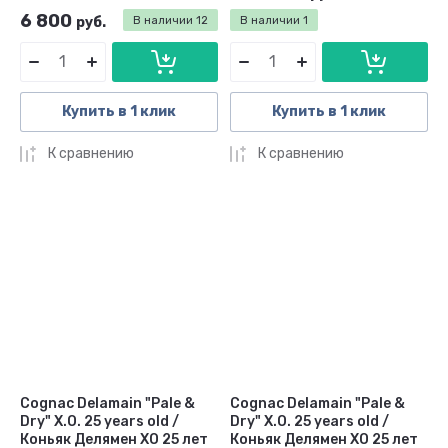
6 800
руб.
В наличии
12
В наличии
1
Купить в 1 клик
Купить в 1 клик
К сравнению
К сравнению
Cognac Delamain "Pale &
Cognac Delamain "Pale &
Dry" X.O. 25 years old /
Dry" X.O. 25 years old /
Коньяк Делямен ХО 25 лет
Коньяк Делямен ХО 25 лет