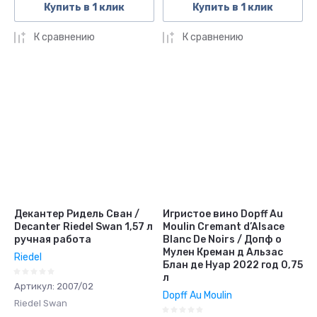
Купить в 1 клик
Купить в 1 клик
К сравнению
К сравнению
Декантер Ридель Сван /
Игристое вино Dopff Au
Decanter Riedel Swan 1,57 л
Moulin Cremant d’Alsace
ручная работа
Blanc De Noirs / Допф о
Мулен Креман д Альзас
Riedel
Блан де Нуар 2022 год 0,75
л
Артикул:
2007/02
Dopff Au Moulin
Riedel Swan