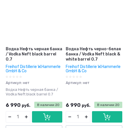
Водка Нефть черная банка
Водка Нефть черно-белая
/ Vodka Neft black barrel
банка / Vodka Neft black &
0.7
white barrel 0.7
Freihof Distillerie W.Hammerle
Freihof Distillerie W.Hammerle
GmbH & Co
GmbH & Co
Артикул:
нет
Артикул:
нет
Водка Нефть черная банка /
Vodka Neft black barrel 0.7
6 990
6 990
руб.
В наличии
20
руб.
В наличии
20