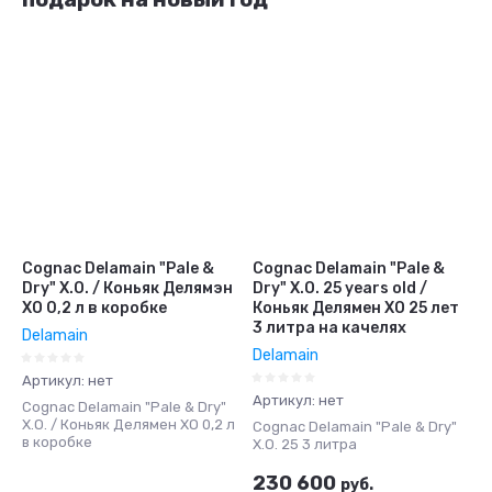
Cognac Delamain "Pale &
Cognac Delamain "Pale &
Dry" X.O. / Коньяк Делямэн
Dry" X.O. 25 years old /
ХО 0,2 л в коробке
Коньяк Делямен ХО 25 лет
3 литра на качелях
Delamain
Delamain
Артикул:
нет
Артикул:
нет
Cognac Delamain "Pale & Dry"
X.O. / Коньяк Делямен ХО 0,2 л
Cognac Delamain "Pale & Dry"
в коробке
X.O. 25 3 литра
230 600
руб.