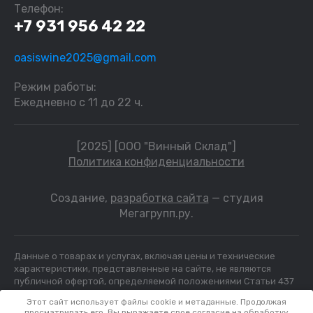
Телефон:
+7 931 956 42 22
oasiswine2025@gmail.com
Режим работы:
Ежедневно с 11 до 22 ч.
[2025] [ООО "Винный Склад"]
Политика конфиденциальности
Создание,
разработка сайта
— студия
Мегагрупп.ру.
Данные о товарах и услугах, включая цены и технические
характеристики, представленные на сайте, не являются
публичной офертой, определяемой положениями Статьи 437
(2) ГК РФ, а носят исключительно информационный характер.
Этот сайт использует файлы cookie и метаданные. Продолжая
Для получения точной информации о наличии и стоимости
просматривать его, Вы выражаете свое согласие на обработку