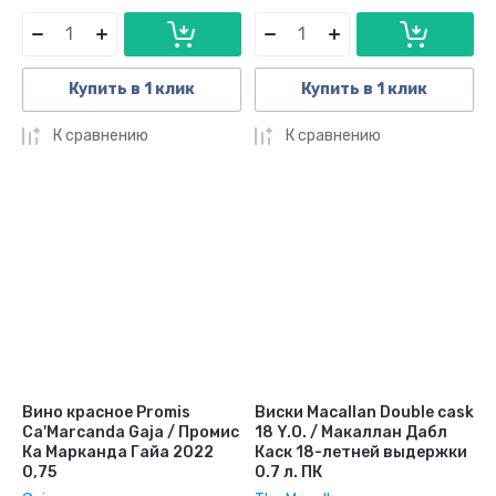
Купить в 1 клик
Купить в 1 клик
К сравнению
К сравнению
Вино красное Promis
Виски Macallan Double cask
Ca'Marcanda Gaja / Промис
18 Y.O. / Макаллан Дабл
Ка Марканда Гайа 2022
Каск 18-летней выдержки
0,75
0.7 л. ПК