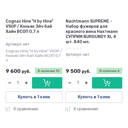
Cognac Hine "H by Hine"
Nachtmann SUPREME -
VSOP / Коньяк Эйч бай
Набор фужеров для
Хайн ВСОП 0,7 л
красного вина Нахтманн
СУПРИМ BURGUNDY XL 4
шт. 840 мл.
Артикул:
нет
Cognac Hine "H by Hine" VSOP /
Артикул:
нет
Коньяк Эйч бай Хайн ВСОП 0,7
л
9 600
9 500
руб.
В наличии
10
руб.
В наличии
6
Купить в 1 клик
Купить в 1 клик
К сравнению
К сравнению