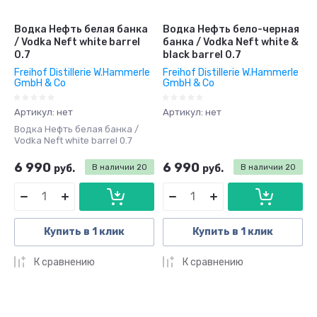
Водка Нефть белая банка
Водка Нефть бело-черная
/ Vodka Neft white barrel
банка / Vodka Neft white &
0.7
black barrel 0.7
Freihof Distillerie W.Hammerle
Freihof Distillerie W.Hammerle
GmbH & Co
GmbH & Co
Артикул:
нет
Артикул:
нет
Водка Нефть белая банка /
Vodka Neft white barrel 0.7
6 990
6 990
руб.
В наличии
20
руб.
В наличии
20
Купить в 1 клик
Купить в 1 клик
К сравнению
К сравнению