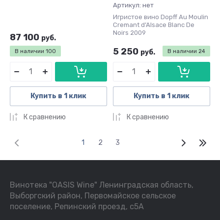
Артикул:
нет
Игристое вино Dopff Au Moulin
Cremant d’Alsace Blanc De
Noirs 2009
87 100
руб.
5 250
В наличии
100
руб.
В наличии
24
Купить в 1 клик
Купить в 1 клик
К сравнению
К сравнению
1
2
3
Винотека "OASIS Wine" Ленинградская область,
Выборгский район, Первомайское сельское
поселение, Репинский проезд, с5А