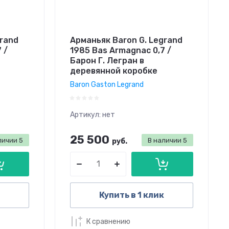
grand
Арманьяк Baron G. Legrand
 /
1985 Bas Armagnac 0,7 /
Барон Г. Легран в
деревянной коробке
Baron Gaston Legrand
Артикул:
нет
25 500
личии
5
В наличии
5
руб.
Купить в 1 клик
К сравнению