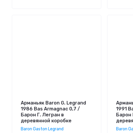
Арманьяк Baron G. Legrand
Армань
1986 Bas Armagnac 0,7 /
1991 B
Барон Г. Легран в
Барон 
деревянной коробке
деревя
Baron Gaston Legrand
Baron G