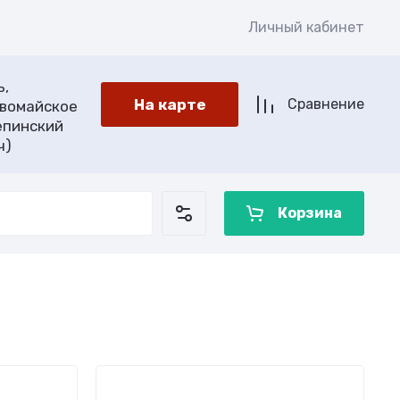
Личный кабинет
ь,
На карте
Сравнение
рвомайское
епинский
ч)
Корзина