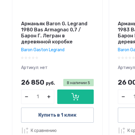
Арманьяк Baron G. Legrand
Армань
1980 Bas Armagnac 0,7 /
1983 B
Барон Г. Легран в
Барон 
деревянной коробке
деревя
Baron Gaston Legrand
Baron G
Артикул:
нет
Артикул
26 850
26 0
В наличии
5
руб.
Купить в 1 клик
К сравнению
К с