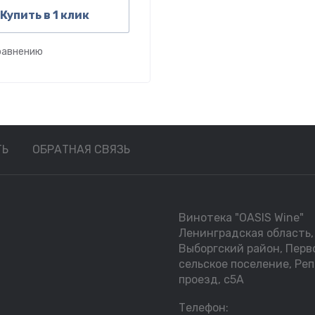
Купить в 1 клик
равнению
ТЬ
ОБРАТНАЯ СВЯЗЬ
Винотека "OASIS Wine"
Ленинградская область,
Выборгский район, Перв
сельское поселение, Ре
проезд, с5А
Телефон: