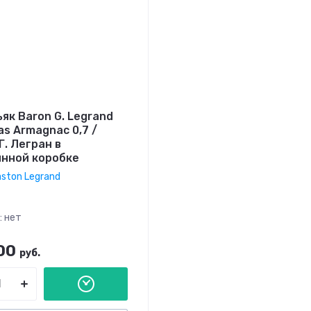
як Baron G. Legrand
as Armagnac 0,7 /
Г. Легран в
нной коробке
aston Legrand
:
нет
00
руб.