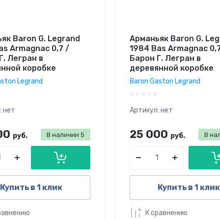
як Baron G. Legrand
Арманьяк Baron G. Le
as Armagnac 0,7 /
1984 Bas Armagnac 0,7
Г. Легран в
Барон Г. Легран в
нной коробке
деревянной коробке
aston Legrand
Baron Gaston Legrand
:
нет
Артикул:
нет
00
25 000
В наличии
5
В на
руб.
руб.
Купить в 1 клик
Купить в 1 клик
равнению
К сравнению