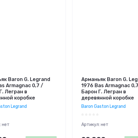
як Baron G. Legrand
Арманьяк Baron G. Le
as Armagnac 0,7 /
1976 Bas Armagnac 0,7
Г. Легран в
Барон Г. Легран в
нной коробке
деревянной коробке
aston Legrand
Baron Gaston Legrand
:
нет
Артикул:
нет