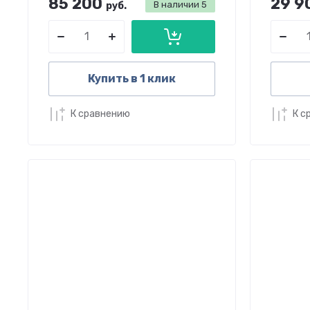
85 200
29 9
В наличии
5
руб.
Купить в 1 клик
К сравнению
К с