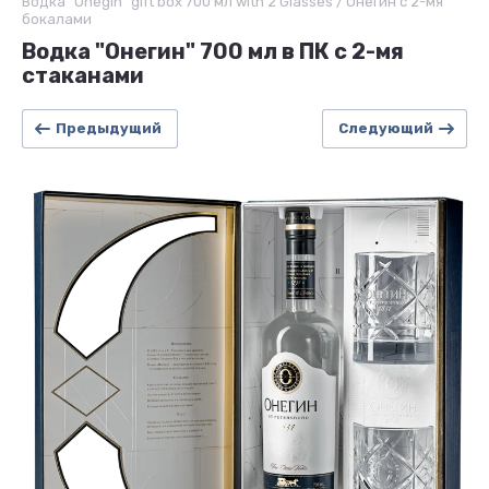
Водка "Onegin" gift box 700 мл with 2 Glasses / Онегин с 2-мя
бокалами
Водка "Онегин" 700 мл в ПК с 2-мя
стаканами
Предыдущий
Следующий