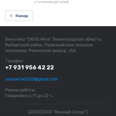
уточнения деталей.
Назад
Винотека "OASIS Wine" Ленинградская область,
Выборгский район, Первомайское сельское
поселение, Репинский проезд, с5А
Телефон:
+7 931 956 42 22
oasiswine2025@gmail.com
Режим работы:
Ежедневно с 11 до 22 ч.
[2025] [ООО "Винный Склад"]