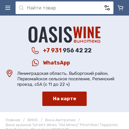
+7 931
956 42 22
WhatsApp
Ленинградская область, Выборгский район,
Первомайское сельское поселение, Репинский
проезд, с5А (с 11 до 22 ч)
На карте
Главная
/
ВИНО
/
Вина Австралии
/
Вино красное Tyrrell's Wines "Old Winery" Pinot Noir/ Тирреллс