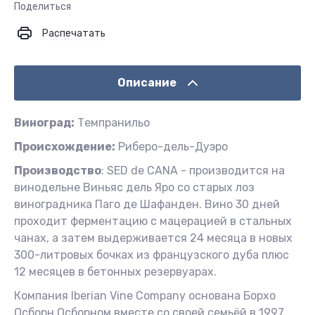
Поделиться
Распечатать
Описание
Виноград:
Темпранильо
Происхождение:
Риберо-дель-Дуэро
Производство
: SED de CANA - производится на
винодельне Виньяс дель Яро со старых лоз
виноградника Паго де Шафанден. Вино 30 дней
проходит ферментацию с мацерацией в стальных
чанах, а затем выдерживается 24 месяца в новых
300-литровых бочках из французского дуба плюс
12 месяцев в бетонных резервуарах.
Компания Iberian Vine Company основана Борхо
Осборн Осборном вместе со своей семьёй в 1997