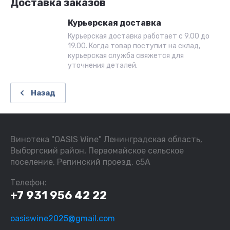
Доставка заказов
Курьерская доставка
Курьерская доставка работает с 9.00 до
19.00. Когда товар поступит на склад,
курьерская служба свяжется для
уточнения деталей.
Назад
Винотека "OASIS Wine" Ленинградская область,
Выборгский район, Первомайское сельское
поселение, Репинский проезд, с5А
Телефон:
+7 931 956 42 22
oasiswine2025@gmail.com