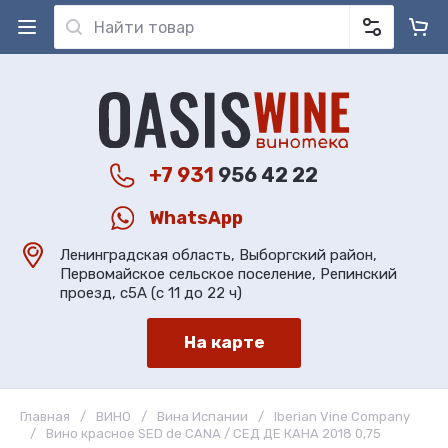
+7 931
956 42 22
WhatsApp
Ленинградская область, Выборгский район,
Первомайское сельское поселение, Репинский
проезд, с5А (с 11 до 22 ч)
На карте
Главная
/
ВИНО
/
Вина Испании
/
Iberian Vine Company
/
Вино красное SED de CANA / СЕД ДЕ КАНА 2018 0,75