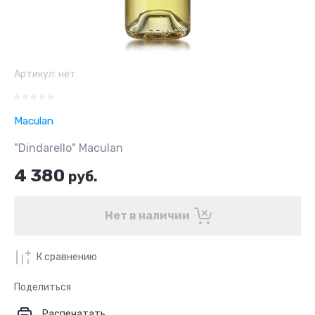
Артикул:
нет
Maculan
"Dindarello" Maculan
4 380
руб.
Нет в наличии
К сравнению
Поделиться
Распечатать