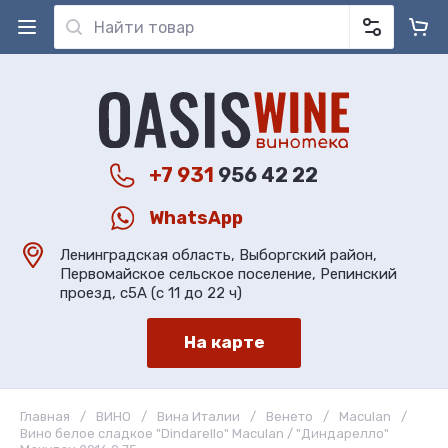
+7 931
956 42 22
WhatsApp
Ленинградская область, Выборгский район,
Первомайское сельское поселение, Репинский
проезд, с5А (с 11 до 22 ч)
На карте
Главная
/
ВИНО
/
Вина Италии
/
Венето
/
Maculan
/
Вино белое сладкое "Dindarello" Maculan / "Диндарелло"