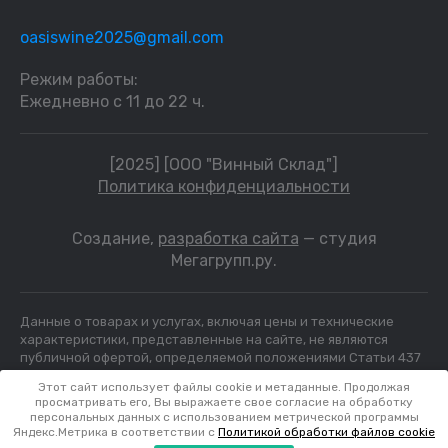
oasiswine2025@gmail.com
Режим работы:
Ежедневно с 11 до 22 ч.
[2025] [ООО "Винный Склад"]
Политика конфиденциальности
Создание,
разработка сайта
— студия
Мегагрупп.ру.
Данные о товарах и услугах, включая цены и технические
характеристики, представленные на сайте, не являются
публичной офертой, определяемой положениями Статьи 437
(2) ГК РФ, а носят исключительно информационный характер.
Этот сайт использует файлы cookie и метаданные. Продолжая
Для получения точной информации о наличии и стоимости
просматривать его, Вы выражаете свое согласие на обработку
товара, пожалуйста, обращайтесь по нашим телефонам. ИНН
персональных данных с использованием метрической программы
7804231466
Яндекс.Метрика в соответствии с
Политикой обработки файлов cookie