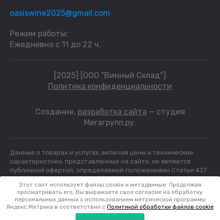
oasiswine2025@gmail.com
Режим работы:
Ежедневно с 11 до 22 ч.
[2025] [ООО "Винный Склад"]
Политика конфиденциальности
Создание,
разработка сайта
— студия
Мегагрупп.ру.
Данные о товарах и услугах, включая цены и технические
характеристики, представленные на сайте, не являются
публичной офертой, определяемой положениями Статьи 437
(2) ГК РФ, а носят исключительно информационный характер.
Этот сайт использует файлы cookie и метаданные. Продолжая
Для получения точной информации о наличии и стоимости
просматривать его, Вы выражаете свое согласие на обработку
товара, пожалуйста, обращайтесь по нашим телефонам. ИНН
персональных данных с использованием метрической программы
7804231466
Яндекс.Метрика в соответствии с
Политикой обработки файлов cookie