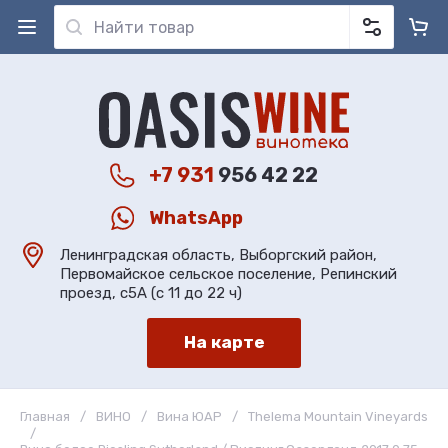
+7 931
956 42 22
WhatsApp
Ленинградская область, Выборгский район,
Первомайское сельское поселение, Репинский
проезд, с5А (с 11 до 22 ч)
На карте
Главная
/
ВИНО
/
Вина ЮАР
/
Thelema Mountain Vineyards
/