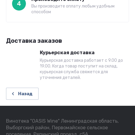
4
Вы производите оплату любым удобным
способом
Доставка заказов
Курьерская доставка
Курьерская доставка работает с 9.00 до
19.00. Когда товар поступит на склад,
курьерская служба свяжется для
уточнения деталей.
Назад
Винотека "OASIS Wine" Ленинградская область,
Выборгский район, Первомайское сельское
поселение, Репинский проезд, с5А