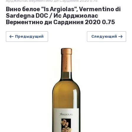
Арджиолас Верментино ди Сардиния 2020 0.75
Вино белое "Is Argiolas", Vermentino di
Sardegna DOC / Ис Арджиолас
Верментино ди Сардиния 2020 0.75
Предыдущий
Следующий