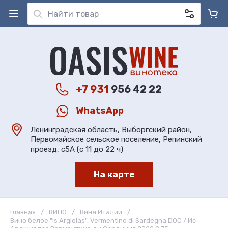
+7 931
956 42 22
WhatsApp
Ленинградская область, Выборгский район,
Первомайское сельское поселение, Репинский
проезд, с5А (с 11 до 22 ч)
На карте
Главная
/
ВИНО
/
Вина Италии
/
Вино белое "Is Argiolas", Vermentino di Sardegna DOC / Ис