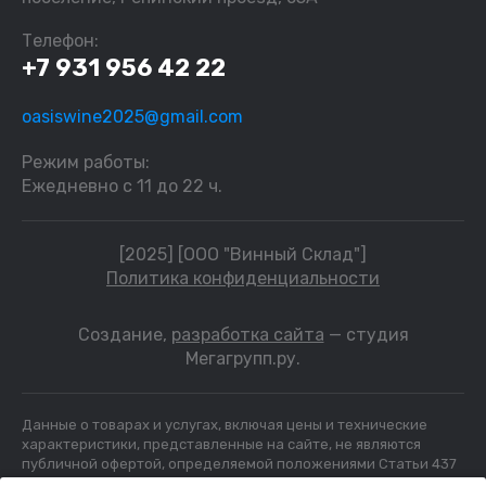
Телефон:
+7 931 956 42 22
oasiswine2025@gmail.com
Режим работы:
Ежедневно с 11 до 22 ч.
[2025] [ООО "Винный Склад"]
Политика конфиденциальности
Создание,
разработка сайта
— студия
Мегагрупп.ру.
Данные о товарах и услугах, включая цены и технические
характеристики, представленные на сайте, не являются
публичной офертой, определяемой положениями Статьи 437
(2) ГК РФ, а носят исключительно информационный характер.