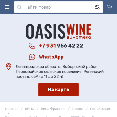
+7 931
956 42 22
WhatsApp
Ленинградская область, Выборгский район,
Первомайское сельское поселение, Репинский
проезд, с5А (с 11 до 22 ч)
На карте
Главная
/
ВИНО
/
Вина Франции
/
Бордо
/
Сэн Жюльен
/