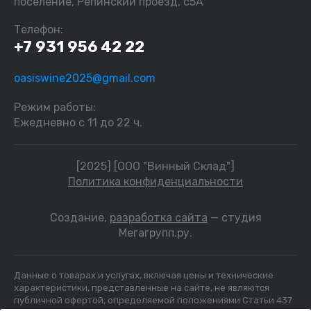
поселение, Репинский проезд, с5А
Телефон:
+7 931 956 42 22
oasiswine2025@gmail.com
Режим работы:
Ежедневно с 11 до 22 ч.
[2025] [ООО "Винный Склад"]
Политика конфиденциальности
Создание,
разработка сайта
— студия
Мегагрупп.ру.
Данные о товарах и услугах, включая цены и технические
характеристики, представленные на сайте, не являются
публичной офертой, определяемой положениями Статьи 437