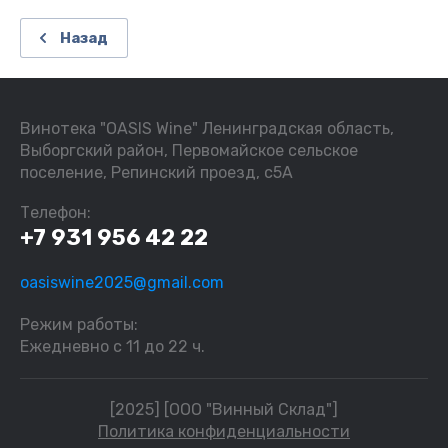
Назад
Винотека "OASIS Wine" Ленинградская область,
Выборгский район, Первомайское сельское
поселение, Репинский проезд, с5А
Телефон:
+7 931 956 42 22
oasiswine2025@gmail.com
Режим работы:
Ежедневно с 11 до 22 ч.
[2025] [ООО "Винный Склад"]
Политика конфиденциальности