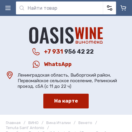
+7 931
956 42 22
WhatsApp
Ленинградская область, Выборгский район,
Первомайское сельское поселение, Репинский
проезд, с5А (с 11 до 22 ч)
На карте
Главная
/
ВИНО
/
Вина Италии
/
Венето
/
Tenuta Sant’ Antonio
/