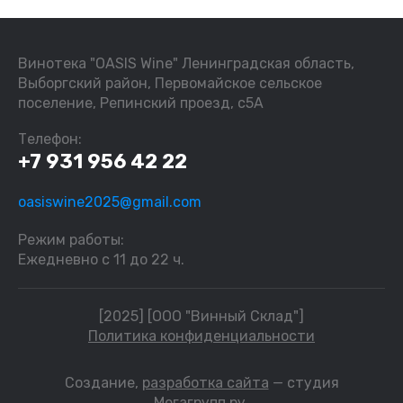
Винотека "OASIS Wine" Ленинградская область,
Выборгский район, Первомайское сельское
поселение, Репинский проезд, с5А
Телефон:
+7 931 956 42 22
oasiswine2025@gmail.com
Режим работы:
Ежедневно с 11 до 22 ч.
[2025] [ООО "Винный Склад"]
Политика конфиденциальности
Создание,
разработка сайта
— студия
Мегагрупп.ру.