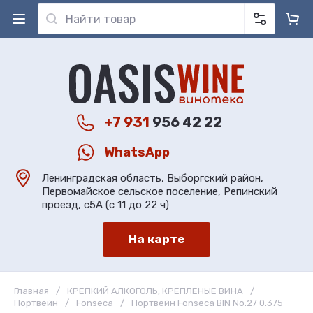
+7 931
956 42 22
WhatsApp
Ленинградская область, Выборгский район,
Первомайское сельское поселение, Репинский
проезд, с5А (с 11 до 22 ч)
На карте
Главная
/
КРЕПКИЙ АЛКОГОЛЬ, КРЕПЛЕНЫЕ ВИНА
/
Портвейн
/
Fonseca
/
Портвейн Fonseca BIN No.27 0.375