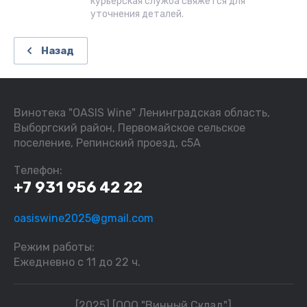
курьерская служба свяжется для
уточнения деталей.
Назад
Винотека "OASIS Wine" Ленинградская область,
Выборгский район, Первомайское сельское
поселение, Репинский проезд, с5А
Телефон:
+7 931 956 42 22
oasiswine2025@gmail.com
Режим работы:
Ежедневно с 11 до 22 ч.
[2025] [ООО "Винный Склад"]