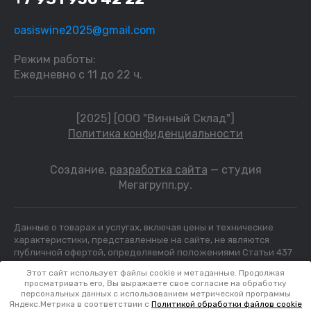
oasiswine2025@gmail.com
Режим работы:
Ежедневно с 11 до 22 ч.
[2025] [ООО "Винный Склад"]
Политика конфиденциальности
Создание,
разработка сайта
— студия
Мегагрупп.ру.
Данные о товарах и услугах, включая цены и технические
характеристики, представленные на сайте, не являются
публичной офертой, определяемой положениями Статьи 437
(2) ГК РФ, а носят исключительно информационный характер.
Этот сайт использует файлы cookie и метаданные. Продолжая
Для получения точной информации о наличии и стоимости
просматривать его, Вы выражаете свое согласие на обработку
товара, пожалуйста, обращайтесь по нашим телефонам. ИНН
персональных данных с использованием метрической программы
7804231466
Яндекс.Метрика в соответствии с
Политикой обработки файлов cookie