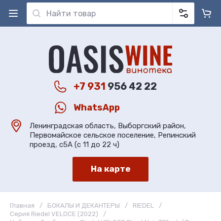
+7 931
956 42 22
WhatsApp
Ленинградская область, Выборгский район,
Первомайское сельское поселение, Репинский
проезд, с5А (с 11 до 22 ч)
На карте
Главная
/
БОКАЛЫ И ДЕКАНТЕРЫ
/
RIEDEL
/
Серия Riedel VELOCE (2022)
/