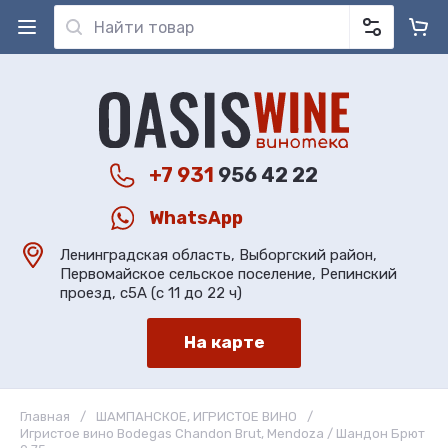
+7 931
956 42 22
WhatsApp
Ленинградская область, Выборгский район,
Первомайское сельское поселение, Репинский
проезд, с5А (с 11 до 22 ч)
На карте
Главная
/
ШАМПАНСКОЕ, ИГРИСТОЕ ВИНО
/
Игристое вино Bodegas Chandon Brut, Mendoza / Шандон Брют