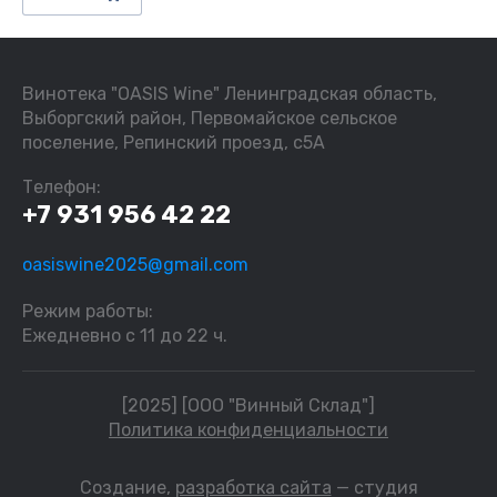
Винотека "OASIS Wine" Ленинградская область,
Выборгский район, Первомайское сельское
поселение, Репинский проезд, с5А
Телефон:
+7 931 956 42 22
oasiswine2025@gmail.com
Режим работы:
Ежедневно с 11 до 22 ч.
[2025] [ООО "Винный Склад"]
Политика конфиденциальности
Создание,
разработка сайта
— студия