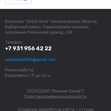
Винотека "OASIS Wine" Ленинградская область,
Выборгский район, Первомайское сельское
поселение, Репинский проезд, с5А
Телефон:
+7 931 956 42 22
oasiswine2025@gmail.com
Режим работы:
Ежедневно с 11 до 22 ч.
[2025] [ООО "Винный Склад"]
Политика конфиденциальности
Создание,
разработка сайта
— студия