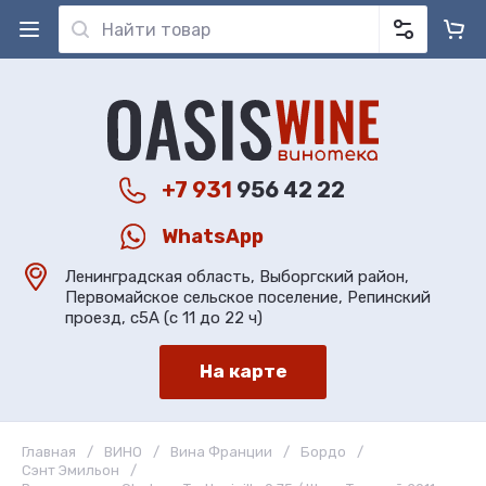
+7 931
956 42 22
WhatsApp
Ленинградская область, Выборгский район,
Первомайское сельское поселение, Репинский
проезд, с5А (с 11 до 22 ч)
На карте
Главная
/
ВИНО
/
Вина Франции
/
Бордо
/
Сэнт Эмильон
/