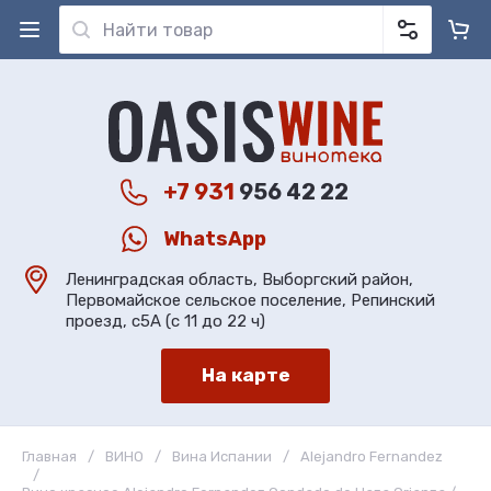
+7 931
956 42 22
WhatsApp
Ленинградская область, Выборгский район,
Первомайское сельское поселение, Репинский
проезд, с5А (с 11 до 22 ч)
На карте
Главная
/
ВИНО
/
Вина Испании
/
Alejandro Fernandez
/